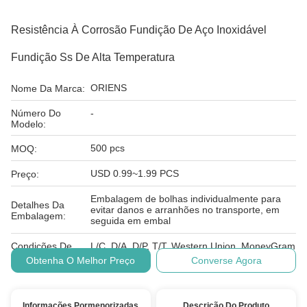
Resistência À Corrosão Fundição De Aço Inoxidável
Fundição Ss De Alta Temperatura
ORIENS
Nome Da Marca:
Número Do
-
Modelo:
500 pcs
MOQ:
USD 0.99~1.99 PCS
Preço:
Embalagem de bolhas individualmente para
Detalhes Da
evitar danos e arranhões no transporte, em
Embalagem:
seguida em embal
Condições De
L/C, D/A, D/P, T/T, Western Union, MoneyGram
Pagamento:
Obtenha O Melhor Preço
Converse Agora
Informações Pormenorizadas
Descrição Do Produto