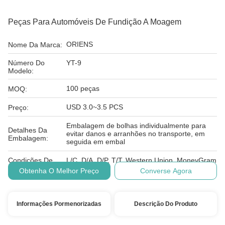
Peças Para Automóveis De Fundição A Moagem
ORIENS
Nome Da Marca:
Número Do
YT-9
Modelo:
100 peças
MOQ:
USD 3.0~3.5 PCS
Preço:
Embalagem de bolhas individualmente para
Detalhes Da
evitar danos e arranhões no transporte, em
Embalagem:
seguida em embal
Condições De
L/C, D/A, D/P, T/T, Western Union, MoneyGram
Pagamento:
Obtenha O Melhor Preço
Converse Agora
Informações Pormenorizadas
Descrição Do Produto