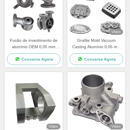
Vídeo
Fusão de investimento de
Grafite Mold Vacuum
alumínio OEM 0,05 mm
Casting Alumínio 0,05 mm
Fusão de investimento de
CNC Metal Machining Parts
Converse Agora
Converse Agora
aço de precisão
Vídeo
Vídeo