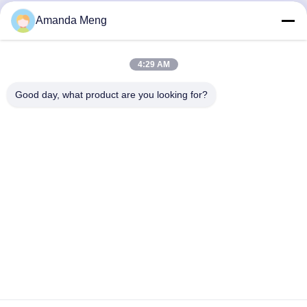
Amanda Meng
Contato rápido
4:29 AM
Endereço
Good day, what product are you looking for?
Rm. 1010, Edifício D, Praça Taihua Longqi, Distrito de
Changping, Pequim, China
Telefone
86-010-62574092
E-mail
jesingd@vip.sina.com
Política de Privacidade
|
Mapa do Site
| China bom Qualidade
Estampagem de precisão de metais Fornecedor. Copyright ©