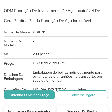
ODM Fundição De Investimento De Aço Inoxidável De
Cera Perdida Polida Fundição De Aço Inoxidável
ORIENS
Nome Da Marca:
Número Do
-
Modelo:
200 peças
MOQ:
USD 0.99~1.99 PCS
Preço:
Embalagem de bolhas individualmente para
Detalhes Da
evitar danos e arranhões no transporte, em
Embalagem:
seguida em embal
Condições De
L/C, D/A, D/P, T/T, Western Union,
Pagamento:
Obtenha O Melhor Preço
Converse Agora
Informações Pormenorizadas
Descrição Do Produto